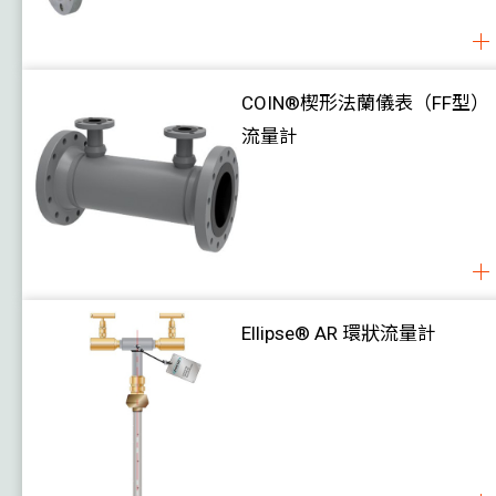
氣體監測
溫度
濕度 / 露點
COIN®楔形法蘭儀表（FF型）
流量計
壓力
風速
水位
風閥執行器
案例
Ellipse® AR 環狀流量計
下載
關於我們
聯絡我們