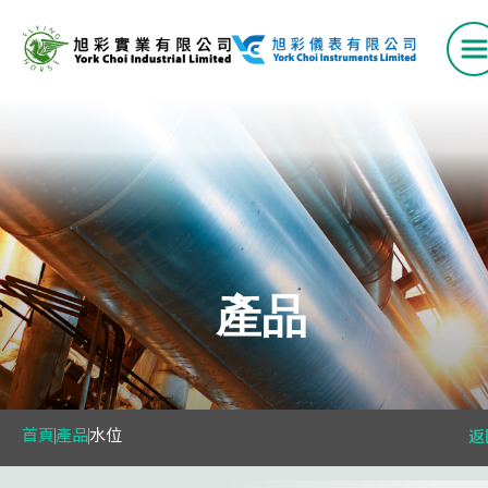
首頁
產品
產品
VAV 系列
空氣流量測量站
首頁
產品
水位
返
風口系列