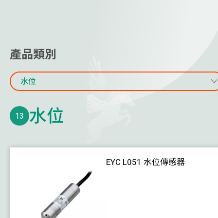
天花板散流器
其他空氣分配產品
線上水質監測
產品類別
水流量計及能量計
水位
氣體監測
水位
溫度
13
濕度 / 露點
壓力
EYC L051 水位傳感器
風速
水位