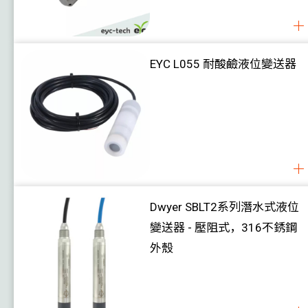
風閥執行器
案例
下載
關於我們
EYC L055 耐酸鹼液位變送器
聯絡我們
Dwyer SBLT2系列潛水式液位
變送器 - 壓阻式，316不銹鋼
外殼