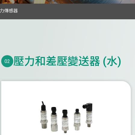
天花板散流器
 水壓力傳感器
其他空氣分配產品
線上水質監測
水流量計及能量計
氣體監測
壓力和差壓變送器 (水)
02
溫度
濕度 / 露點
壓力
壓力和差壓變送器 (空氣)
壓力和差壓變送器 (水)
差壓開關 (空氣和水)