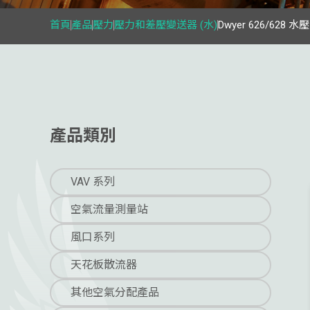
首頁
產品
壓力
壓力和差壓變送器 (水)
Dwyer 626/628
產品類別
VAV 系列
空氣流量測量站
風口系列
天花板散流器
其他空氣分配產品