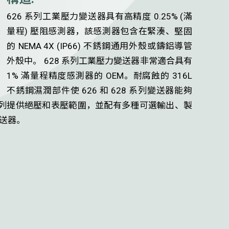
626 系列工業壓力變送器具有高精度 0.25% (滿
量程) 壓阻感測器，該感測器包含在緊湊、堅固
的 NEMA 4X (IP66) 不銹鋼通用外殼或鑄鋁導管
外殼中。 628 系列工業壓力變送器非常適合具有
1% 滿量程精度感測器的 OEM。耐腐蝕的 316L
不銹鋼濕潤部件使 626 和 628 系列變送器能夠
8 系列提供絕壓和表壓範圍，並配有多種可選輸出、製
送器。