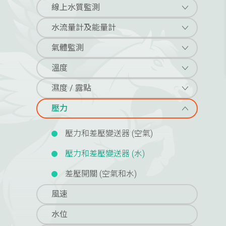
線上水質監測
水流量計及能量計
氣體監測
溫度
濕度 / 露點
壓力
壓力和差壓變送器 (空氣)
壓力和差壓變送器 (水)
差壓開關 (空氣和水)
風速
水位